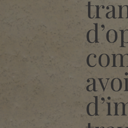
tra
d’o
com
avo
d’i