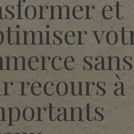
nsformer et
ptimiser vot
merce sans
ir recours à
mportants